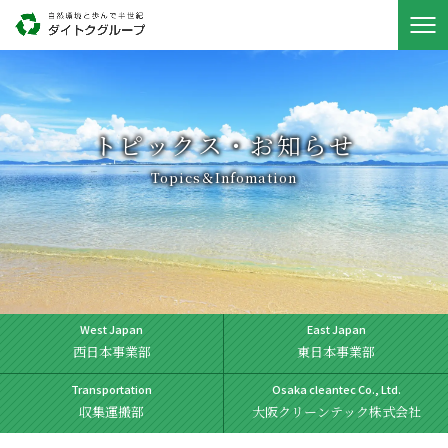
トピックス・お知らせ
Topics＆Infomation
West Japan
East Japan
西日本事業部
東日本事業部
Transportation
Osaka cleantec Co., Ltd.
収集運搬部
大阪クリーンテック株式会社