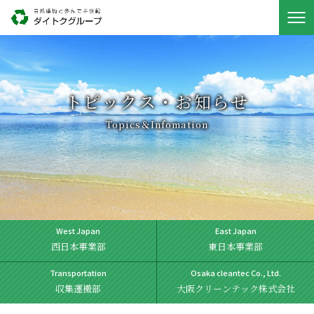
トピックス・お知らせ
Topics＆Infomation
West Japan
East Japan
西日本事業部
東日本事業部
Transportation
Osaka cleantec Co., Ltd.
収集運搬部
大阪クリーンテック株式会社