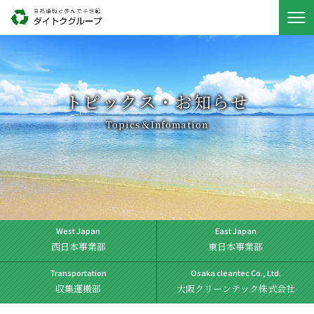
トピックス・お知らせ
Topics＆Infomation
West Japan
East Japan
西日本事業部
東日本事業部
Transportation
Osaka cleantec Co., Ltd.
収集運搬部
大阪クリーンテック株式会社