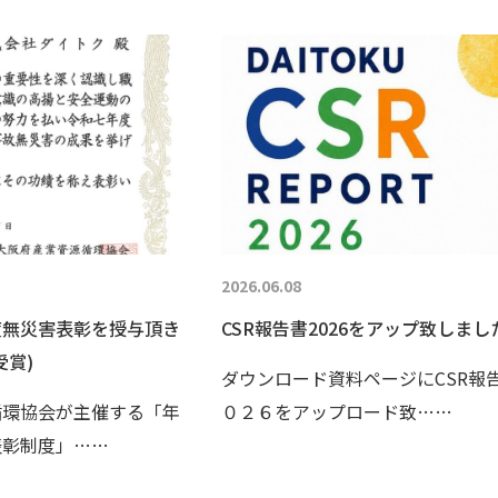
2026.06.08
度無災害表彰を授与頂き
CSR報告書2026をアップ致しまし
受賞)
ダウンロード資料ページにCSR報
循環協会が主催する「年
０２６をアップロード致……
表彰制度」……