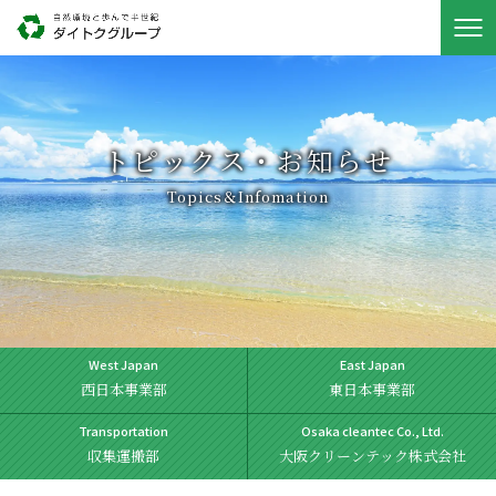
トピックス・お知らせ
Topics＆Infomation
West Japan
East Japan
西日本事業部
東日本事業部
Transportation
Osaka cleantec Co., Ltd.
収集運搬部
大阪クリーンテック株式会社